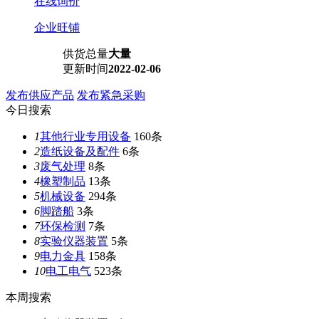
在线询价
企业旺铺
供货总量
大量
更新时间
2022-02-06
发布供应产品
发布紧急采购
今日搜索
1
其他行业专用设备
160条
2
造纸设备及配件
6条
3
废气处理
8条
4
橡塑制品
13条
5
机械设备
294条
6
脚踏船
3条
7
环保检测
7条
8
实验仪器装置
5条
9
电力金具
158条
10
电工电气
523条
本周搜索