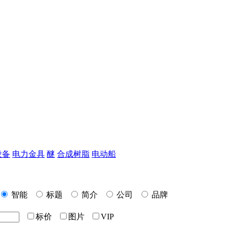
设备
电力金具
醚
合成树脂
电动船
智能
标题
简介
公司
品牌
标价
图片
VIP