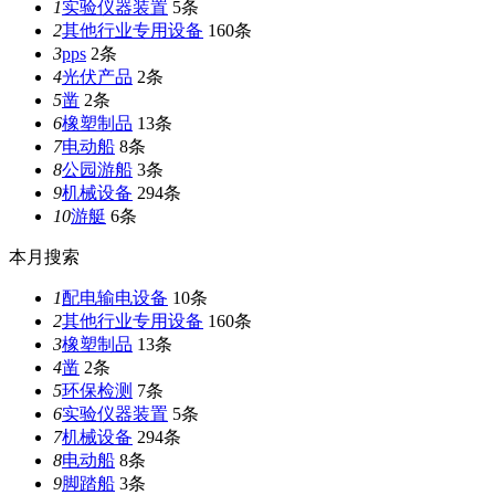
1
实验仪器装置
5条
2
其他行业专用设备
160条
3
pps
2条
4
光伏产品
2条
5
凿
2条
6
橡塑制品
13条
7
电动船
8条
8
公园游船
3条
9
机械设备
294条
10
游艇
6条
本月搜索
1
配电输电设备
10条
2
其他行业专用设备
160条
3
橡塑制品
13条
4
凿
2条
5
环保检测
7条
6
实验仪器装置
5条
7
机械设备
294条
8
电动船
8条
9
脚踏船
3条