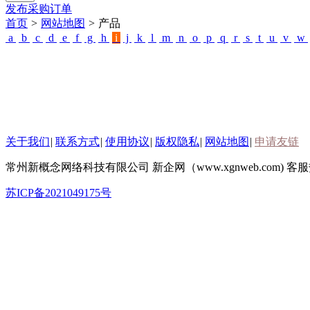
发布采购订单
首页
>
网站地图
>
产品
a
b
c
d
e
f
g
h
i
j
k
l
m
n
o
p
q
r
s
t
u
v
w
关于我们
|
联系方式
|
使用协议
|
版权隐私
|
网站地图
|
申请友链
常州新概念网络科技有限公司 新企网（www.xgnweb.com) 客服热线
苏ICP备2021049175号