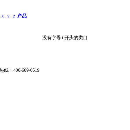
x
y
z
产品
没有字母
i
开头的类目
：400-689-0519