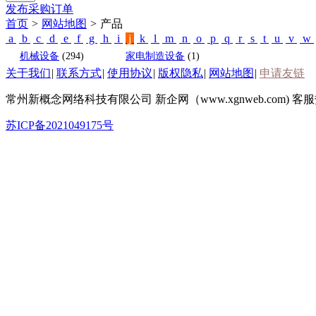
发布采购订单
首页
>
网站地图
>
产品
a
b
c
d
e
f
g
h
i
j
k
l
m
n
o
p
q
r
s
t
u
v
w
机械设备
(294)
家电制造设备
(1)
关于我们
|
联系方式
|
使用协议
|
版权隐私
|
网站地图
|
申请友链
常州新概念网络科技有限公司 新企网（www.xgnweb.com) 客服热线
苏ICP备2021049175号