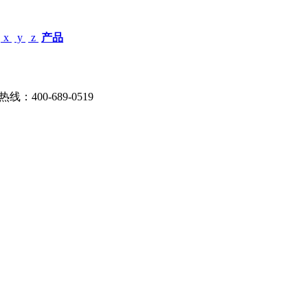
x
y
z
产品
：400-689-0519