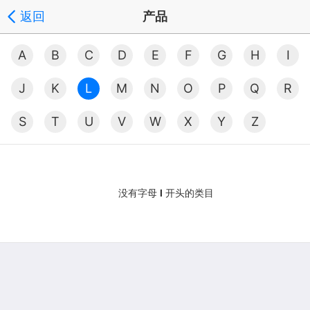
返回
产品
A
B
C
D
E
F
G
H
I
J
K
L
M
N
O
P
Q
R
S
T
U
V
W
X
Y
Z
没有字母
l
开头的类目