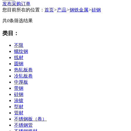
发布采购订单
您目前所在的位置：
首页
>
产品
>
钢铁金属
>
硅钢
共
0
条筛选结果
类目：
不限
螺纹钢
线材
圆钢
热轧板卷
冷轧板卷
中厚板
带钢
硅钢
涂镀
型材
管材
不锈钢板（卷）
不锈钢管