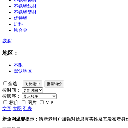
不锈钢棒材
不锈钢线材
不锈钢型材
优特钢
炉料
铁合金
收起
地区：
不限
默认地区
全选
按时间：
按顺序：
标价
图片
VIP
文字
大图
列表
新企网温馨提示：
请新老用户加强对信息真实性及其发布者身