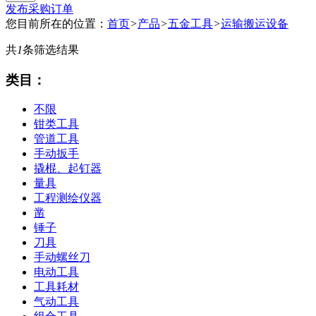
发布采购订单
您目前所在的位置：
首页
>
产品
>
五金工具
>
运输搬运设备
共
1
条筛选结果
类目：
不限
钳类工具
管道工具
手动扳手
撬棍、起钉器
量具
工程测绘仪器
凿
锤子
刀具
手动螺丝刀
电动工具
工具耗材
气动工具