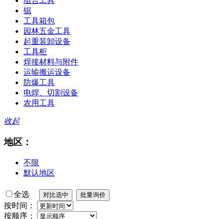
组合工具
锯
工具箱包
园林五金工具
起重装卸设备
工具柜
焊接材料与附件
运输搬运设备
防爆工具
电焊、切割设备
农用工具
收起
地区：
不限
默认地区
全选
按时间：
按顺序：