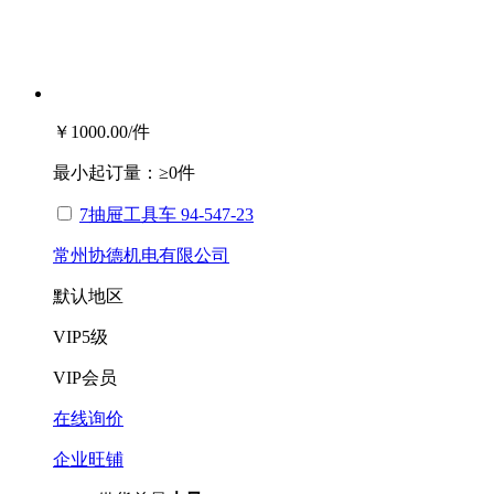
￥1000.00
/件
最小起订量：
≥0件
7抽屉工具车 94-547-23
常州协德机电有限公司
默认地区
VIP
5级
VIP会员
在线询价
企业旺铺