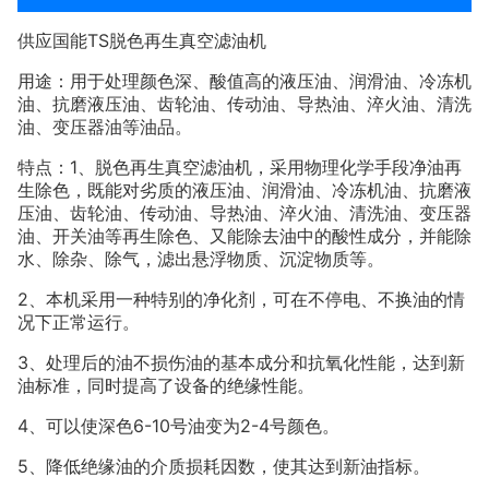
TS
供应国能
脱色再生真空滤油机
用途：用于处理颜色深、酸值高的液压油、润滑油、冷冻机
油、抗磨液压油、齿轮油、传动油、导热油、淬火油、清洗
油、变压器油等油品。
1
特点：
、脱色再生真空滤油机，采用物理化学手段净油再
生除色，既能对劣质的液压油、润滑油、冷冻机油、抗磨液
压油、齿轮油、传动油、导热油、淬火油、清洗油、变压器
油、开关油等再生除色、又能除去油中的酸性成分，并能除
水、除杂、除气，滤出悬浮物质、沉淀物质等。
2
、本机采用一种特别的净化剂，可在不停电、不换油的情
况下正常运行。
3
、处理后的油不损伤油的基本成分和抗氧化性能，达到新
油标准，同时提高了设备的绝缘性能。
4
6-10
2-4
、可以使深色
号油变为
号颜色。
5
、降低绝缘油的介质损耗因数，使其达到新油指标。