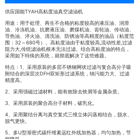
TYAH
供应国能
高粘度油真空滤油机
用途：用于处理、再生不合格的粘度较高的液压油、润滑
油、冷冻机油、抗磨液压油、磨煤机油、齿轮油、传动油、
导热油、淬火油、清洗油、防锈油等高精度的油品（粘度范
32
680
,
,
围：
～
号）。高粘度油由于粘度较高
流动性差
过滤
,
阻力大
传统滤油机根本无法过滤。结合高粘度油的特点，
采用如下特殊的系统，就彻底解决了这些难题。
1
特点：
、采用原装的多层不锈钢网状过滤与复合高分子吸
DFH
附结合的深层次
双矩形过滤系统，纳污能力大、过滤
精度高。
2
、采用强磁过滤材料，能有效除去铁屑等金属杂质。
3
、采用原装的聚合高分子材料，破乳化。
4
、采用聚结分离与真空复式三维立体闪蒸相结合，脱水、
脱气更快。
5
U
、多
型渐密式碳纤维素远红外线加热器，均匀加热，节