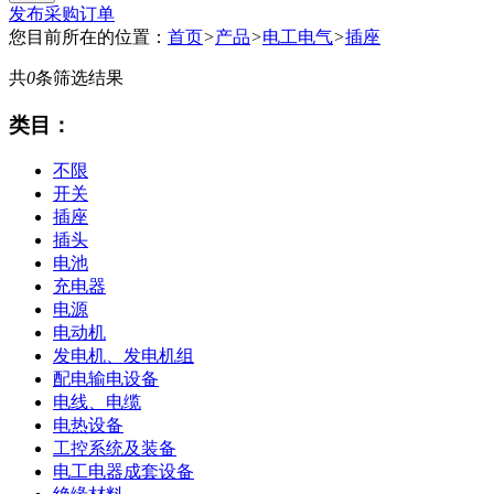
发布采购订单
您目前所在的位置：
首页
>
产品
>
电工电气
>
插座
共
0
条筛选结果
类目：
不限
开关
插座
插头
电池
充电器
电源
电动机
发电机、发电机组
配电输电设备
电线、电缆
电热设备
工控系统及装备
电工电器成套设备