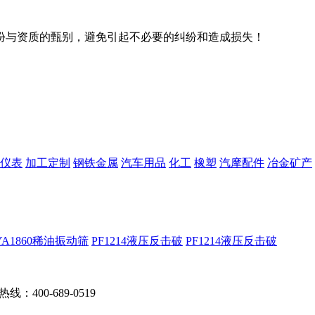
份与资质的甄别，避免引起不必要的纠纷和造成损失！
仪表
加工定制
钢铁金属
汽车用品
化工
橡塑
汽摩配件
冶金矿产
YA1860稀油振动筛
PF1214液压反击破
PF1214液压反击破
：400-689-0519