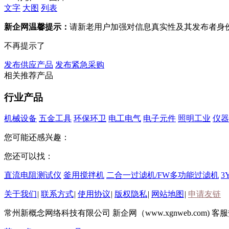
文字
大图
列表
新企网温馨提示：
请新老用户加强对信息真实性及其发布者身
不再提示了
发布供应产品
发布紧急采购
相关推荐产品
行业产品
机械设备
五金工具
环保环卫
电工电气
电子元件
照明工业
仪器
您可能还感兴趣：
您还可以找：
直流电阻测试仪
釜用搅拌机
二合一过滤机/FW多功能过滤机
3
关于我们
|
联系方式
|
使用协议
|
版权隐私
|
网站地图
|
申请友链
常州新概念网络科技有限公司 新企网（www.xgnweb.com) 客服热线