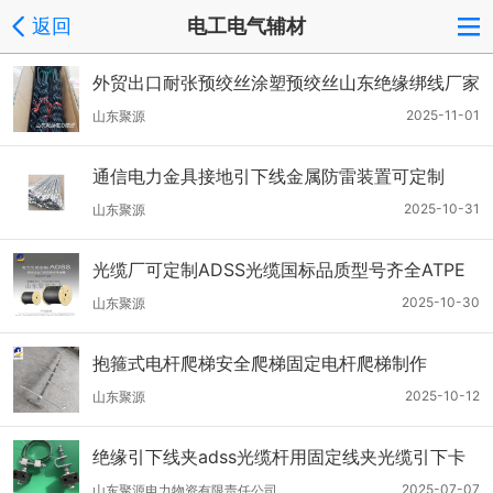
返回
电工电气辅材
外贸出口耐张预绞丝涂塑预绞丝山东绝缘绑线厂家
2025-11-01
山东聚源
通信电力金具接地引下线金属防雷装置可定制
2025-10-31
山东聚源
光缆厂可定制ADSS光缆国标品质型号齐全ATPE
护套多规格
2025-10-30
山东聚源
抱箍式电杆爬梯安全爬梯固定电杆爬梯制作
2025-10-12
山东聚源
绝缘引下线夹adss光缆杆用固定线夹光缆引下卡
具
2025-07-07
山东聚源电力物资有限责任公司