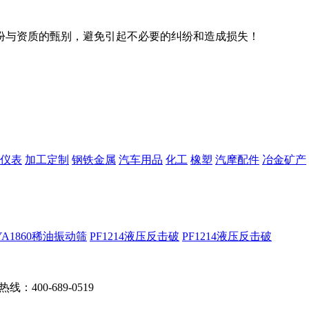
份与资质的甄别，避免引起不必要的纠纷和造成损失！
仪表
加工定制
钢铁金属
汽车用品
化工
橡塑
汽摩配件
冶金矿产
YA1860稀油振动筛
PF1214液压反击破
PF1214液压反击破
：400-689-0519