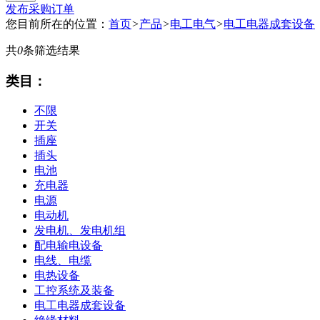
发布采购订单
您目前所在的位置：
首页
>
产品
>
电工电气
>
电工电器成套设备
共
0
条筛选结果
类目：
不限
开关
插座
插头
电池
充电器
电源
电动机
发电机、发电机组
配电输电设备
电线、电缆
电热设备
工控系统及装备
电工电器成套设备