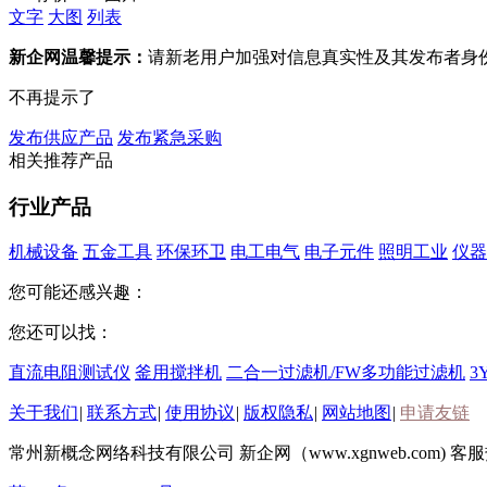
文字
大图
列表
新企网温馨提示：
请新老用户加强对信息真实性及其发布者身
不再提示了
发布供应产品
发布紧急采购
相关推荐产品
行业产品
机械设备
五金工具
环保环卫
电工电气
电子元件
照明工业
仪器
您可能还感兴趣：
您还可以找：
直流电阻测试仪
釜用搅拌机
二合一过滤机/FW多功能过滤机
3
关于我们
|
联系方式
|
使用协议
|
版权隐私
|
网站地图
|
申请友链
常州新概念网络科技有限公司 新企网（www.xgnweb.com) 客服热线