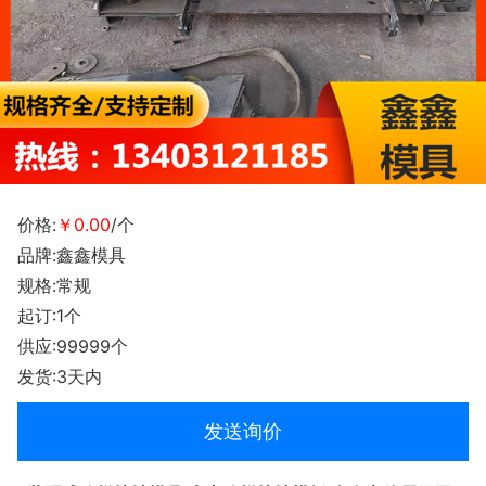
价格:
￥0.00
/个
品牌:鑫鑫模具
规格:常规
起订:1个
供应:99999个
发货:3天内
发送询价