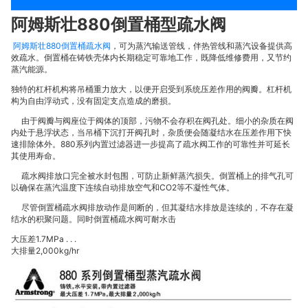
阿姆斯壮880倒置桶型疏水阀
阿姆斯壮880倒置桶疏水阀
，可为蒸汽输送管线，伴热管线和蒸汽设备提供高
效疏水。倒置桶在铸铁壳体内长期稳定可靠地工作，既降低维修费用，又节约
蒸汽能源。
独特的杠杆机构将吊桶重力放大，以便开启受到系统压差作用的阀瓣。杠杆机
构为自由浮动式，没有固定支点造成的磨损。
由于阀瓣与阀座位于阀体的顶部，污物不会存积在阀孔处。细小的杂质在阀
内处于悬浮状态，当吊桶下沉打开阀孔时，杂质便会随凝结水在压差作用下快
速排除体外。880系列内置过滤器进一步提高了疏水阀工作的可靠性并可延长
其使用寿命。
疏水阀排放口完全被水封包围，可防止新鲜蒸汽损失。倒置桶上的排气孔可
以确保在蒸汽温度下连续自动排放空气和CO2等不凝性气体。
尽管倒置桶疏水阀排放动作是间断的，但其凝结水排放是连续的，不存在凝
结水的积聚问题。同时倒置桶疏水阀可耐水击
大压差1.7MPa . . .
大排量2,000kg/hr