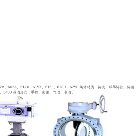
、603A、612X、615X、616J、618H、625E 阀体材质：铸铁、球墨铸铁、铸钢、不
0、5400 驱动形式：手柄、齿轮、气动、电动 。