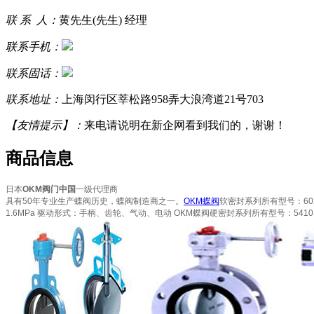
联 系 人：
黄先生(先生) 经理
联系手机：
联系固话：
联系地址：
上海闵行区莘松路958弄大浪湾道21号703
【友情提示】：
来电请说明在新企网看到我们的，谢谢！
商品信息
日本
OKM
阀门中国
一级代理商
具有50年专业生产蝶阀历史，蝶阀制造商之一。
OKM蝶阀
软密封系列所有型号：602A
1.6MPa 驱动形式：手柄、齿轮、气动、电动 OKM蝶阀硬密封系列所有型号：541