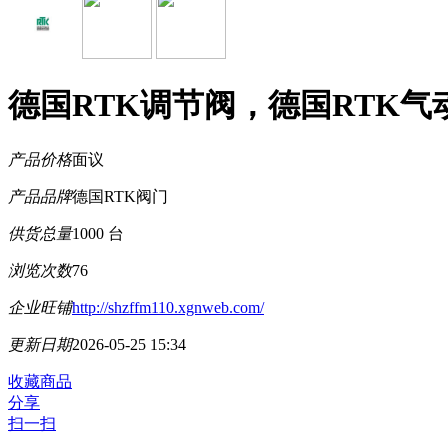
德国RTK调节阀，德国RTK气
产品价格
面议
产品品牌
德国RTK阀门
供货总量
1000 台
浏览次数
76
企业旺铺
http://shzffm110.xgnweb.com/
更新日期
2026-05-25 15:34
收藏商品
分享
扫一扫