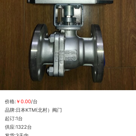
价格:
￥0.00
/台
品牌:日本KTM(北村）阀门
起订:1台
供应:1322台
发货:3天内