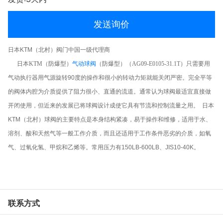
发送询价
日本KTM（北村）阀门中国一级代理商
气动球阀
日本KTM（防爆型）
（防爆型）（
AG09-E0105-31.1T）
只需要用
气动执行器用气源旋转90度的操作和很小的转动力矩就能关闭严密。完全平等
的阀体内腔为介质提供了阻力很小、直通的流道。通常认为球阀最适宜直接做
开闭使用，但近来的发展已将球阀设计成使它具有节流和控制流量之用。 日本
KTM（北村）球阀的主要特点是本身结构紧凑，易于操作和维修，适用于水、
溶剂、酸和天然气等一般工作介质，而且还适用于工作条件恶劣的介质，如氧
气、过氧化氢、甲烷和乙烯等。常用压力有150LB-600LB、JIS10-40K。
联系方式