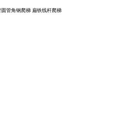
管圆管角钢爬梯 扁铁线杆爬梯