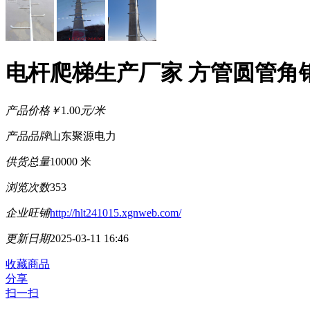
电杆爬梯生产厂家 方管圆管角
产品价格
￥
1.00
元/米
产品品牌
山东聚源电力
供货总量
10000 米
浏览次数
353
企业旺铺
http://hlt241015.xgnweb.com/
更新日期
2025-03-11 16:46
收藏商品
分享
扫一扫