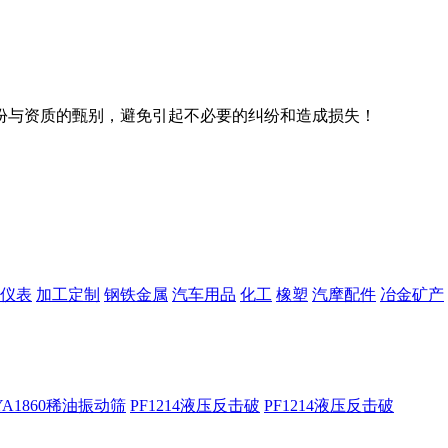
份与资质的甄别，避免引起不必要的纠纷和造成损失！
仪表
加工定制
钢铁金属
汽车用品
化工
橡塑
汽摩配件
冶金矿产
YA1860稀油振动筛
PF1214液压反击破
PF1214液压反击破