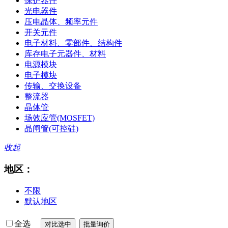
保护器件
光电器件
压电晶体、频率元件
开关元件
电子材料、零部件、结构件
库存电子元器件、材料
电源模块
电子模块
传输、交换设备
整流器
晶体管
场效应管(MOSFET)
晶闸管(可控硅)
收起
地区：
不限
默认地区
全选