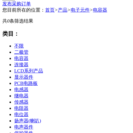
发布采购订单
您目前所在的位置：
首页
>
产品
>
电子元件
>
电容器
共
0
条筛选结果
类目：
不限
二极管
电容器
连接器
LCD系列产品
显示器件
PCB电路板
电感器
继电器
传感器
电阻器
电位器
扬声器(喇叭)
电声器件