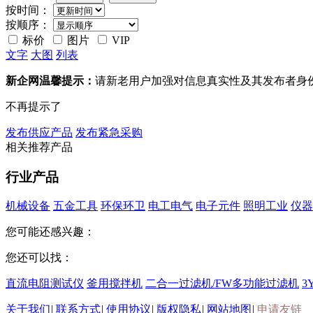
按时间：
按顺序：
标价
图片
VIP
文字
大图
列表
新企网温馨提示：
请新老用户加强对信息真实性及其发布者身
不再提示了
发布供应产品
发布紧急采购
相关推荐产品
行业产品
机械设备
五金工具
环保环卫
电工电气
电子元件
照明工业
仪器
您可能还感兴趣：
您还可以找：
直流电阻测试仪
釜用搅拌机
二合一过滤机/FW多功能过滤机
3
关于我们
|
联系方式
|
使用协议
|
版权隐私
|
网站地图
|
申请友链