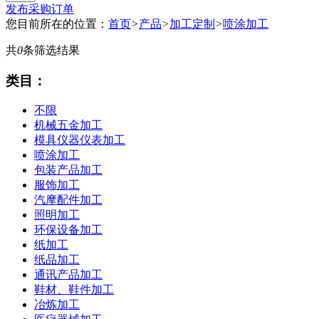
发布采购订单
您目前所在的位置：
首页
>
产品
>
加工定制
>
喷涂加工
共
0
条筛选结果
类目：
不限
机械五金加工
模具仪器仪表加工
喷涂加工
包装产品加工
服饰加工
汽摩配件加工
照明加工
环保设备加工
纸加工
纸品加工
通讯产品加工
鞋材、鞋件加工
冶炼加工