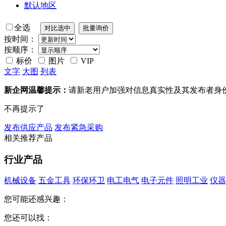
默认地区
全选
按时间：
按顺序：
标价
图片
VIP
文字
大图
列表
新企网温馨提示：
请新老用户加强对信息真实性及其发布者身
不再提示了
发布供应产品
发布紧急采购
相关推荐产品
行业产品
机械设备
五金工具
环保环卫
电工电气
电子元件
照明工业
仪器
您可能还感兴趣：
您还可以找：