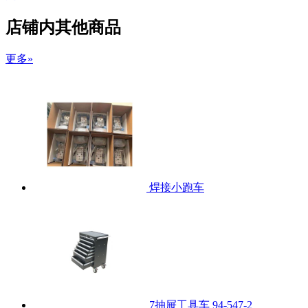
店铺内其他商品
更多»
焊接小跑车
7抽屉工具车 94-547-2