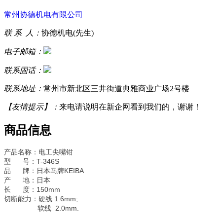
常州协德机电有限公司
联 系 人：
协德机电(先生)
电子邮箱：
联系固话：
联系地址：
常州市新北区三井街道典雅商业广场2号楼
【友情提示】：
来电请说明在新企网看到我们的，谢谢！
商品信息
产品名称：电工尖嘴钳
型 号：T-346S
品 牌：日本马牌KEIBA
产 地：日本
长 度：150mm
切断能力：硬线 1.6mm;
软线 2.0mm.