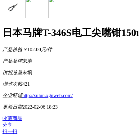
日本马牌T-346S电工尖嘴钳150
产品价格
￥
102.00
元/件
产品品牌
未填
供货总量
未填
浏览次数
421
企业旺铺
http://xulun.xgnweb.com/
更新日期
2022-02-06 18:23
收藏商品
分享
扫一扫