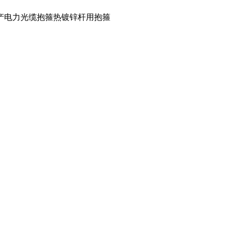
产电力光缆抱箍热镀锌杆用抱箍