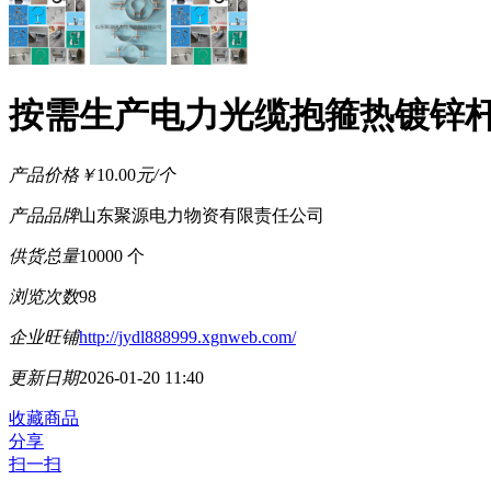
按需生产电力光缆抱箍热镀锌
产品价格
￥
10.00
元/个
产品品牌
山东聚源电力物资有限责任公司
供货总量
10000 个
浏览次数
98
企业旺铺
http://jydl888999.xgnweb.com/
更新日期
2026-01-20 11:40
收藏商品
分享
扫一扫