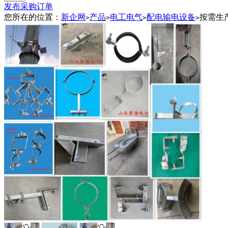
发布采购订单
您所在的位置：
新企网
产品
电工电气
配电输电设备
按需生
>
>
>
>