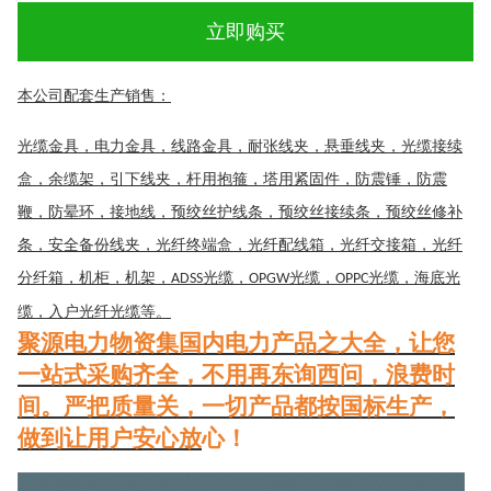
立即购买
本公司配套生产销售：
光缆金具，电力金具，线路金具，耐张线夹，悬垂线夹，光缆接续
盒，余缆架，引下线夹，杆用抱箍，塔用紧固件，防震锤，防震
鞭，防晕环，接地线，预绞丝护线条，预绞丝接续条，预绞丝修补
条，安全备份线夹，光纤终端盒，光纤配线箱，光纤交接箱，光纤
分纤箱，机柜，机架，
光缆，
光缆，
光缆，海底光
ADSS
OPGW
OPPC
缆，入户光纤光缆
等。
聚源电力物资集国内电力产品之大全
，
让
您
一站式采购齐全，不用再东询西问，浪费时
间
。
严把质量关，一切产品都按国标生产，
做到让用户
安心放
心！