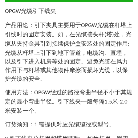
光缆引下线夹
OPGW
产品用途：引下夹具主要用于
光缆在杆塔上
OPGW
引线时的固定安装。如，在光缆接头杆
塔
处，光
(
)
缆从夹持金具引到接续保护盒安装处的固定作用
;
光缆从杆塔上引下到地下管道，电缆沟、直埋，
以及引下进入机房等处的固定。避免光缆在风力
作用下与杆塔或其他物件摩擦而损坏光缆，以保
护光缆的安全。
使用方法：
经过的路径弯曲半径不小于其规
OPGW
定的最小弯曲半径。引下线夹一般每隔
米
1.5
-2.0
米安装一个。
订货须知：
需提供对应光缆缆径或型号。
1.