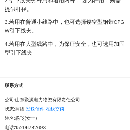
引下线夹分杆用和塔用两种， 如为杆用，则需
2.
提供杆径。
若用在普通小线路中，也可选择镂空型钢带
3.
OPG
引下线夹。
W
若用在大型线路中，为保证安全，也可选用加固
4.
型引下线夹。
联系方式
公司:
山东聚源电力物资有限责任公司
状态:
离线
发送信件
在线交谈
姓名:杨飞(女士)
电话:
15206782693