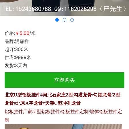
价格:
￥5.00
/米
品牌:润森祥
起订:300米
供应:9999米
发货:3天内
立即购买
北京U型铝板挂件#河北石家庄Z型勾搭龙骨/勾搭龙骨/Z型
龙骨#北京A字龙骨#天津C型冲孔龙骨
铝板挂件厂家/U型铝板挂件/铝板挂件定制/墙体铝板挂件定
制