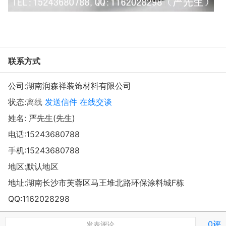
联系方式
公司:
湖南润森祥装饰材料有限公司
状态:
离线
发送信件
在线交谈
姓名: 严先生(先生)
电话:
15243680788
手机:
15243680788
地区:默认地区
地址:
湖南长沙市芙蓉区马王堆北路环保涂料城F栋
QQ:
1162028298
0评
发表评论