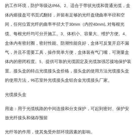
的工作环境，防护等级达
。
、适合于带状光缆和普通光缆，盒
IP66
2
体内熔接盘可书页式翻转，并留有足够的光纤盘绕曲率半径和空
间，任何位置光纤的曲率半径大于
（内控
对每根光
30mm
40mm),
缆、每根光纤均可分开施工。
、体积小、容量大、维护方便。
、
3
4
盒体内有密封圈，密封性能、防潮性能良好，盒体可反复开启不漏
气，并且不需要工具，操作简单方便，盒体装有气门嘴，可测量盒
体内的密闭程度。
、提供可靠的光缆固定及光缆加强芯接地保护装
5
置。接头盒的特点光缆接头盒价格，接头盒的使用方法光缆接头盒
的使用方法，
芯室外光缆接头盒铝合金光缆接头厂家。
96
光缆接头盒
用途：用于光缆线路的中间连接和分支保护，可起到密封、保护安
放光纤接头和储存预留
光纤等的作用，使其免受外部环境因素的影响。