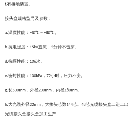
有接地装置。
f.
接头盒规格型号及参数：
温度性能：
℃～
℃。
a.
-40
+80
抗电强度：
直流，
分钟不击穿。
b.
15kV
2
抗振性能：
次。
d.
106
密封性能：
，
小时，压力不变。
e.
100kPa
72
长
，外径
，内径
。
g.
500mm
200mm
180mm
大光缆外径
，大接头芯数
芯。
芯光缆接头盒二进二出
h.
22mm
144
48
光缆接头盒接头盒加工生产