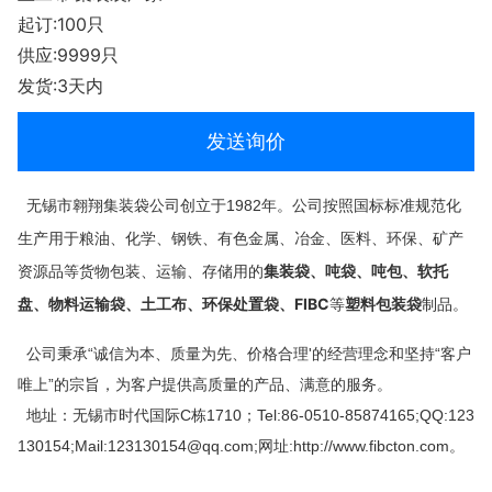
起订:100只
供应:9999只
发货:3天内
发送询价
无锡市翱翔集装袋公司创立于1982年。公司按照国标标准规范化
生产用于粮油、化学、钢铁、有色金属、冶金、医料、环保、矿产
集装袋、吨袋、吨包、软托
资源品等货物包装、运输、存储用的
盘、物料运输袋、土工布、环保处置袋、FIBC
塑料包装袋
等
制品。
公司秉承“诚信为本、质量为先、价格合理
'的经营理念和坚持“客户
唯上”的宗旨，为客户提供高质量的产品、满意的服务。
地址：无锡市时代国际C栋1710；Tel:86-0510-85874165;QQ:123
130154;Mail:123130154@qq.com;网址:http://www.fibcton.com。